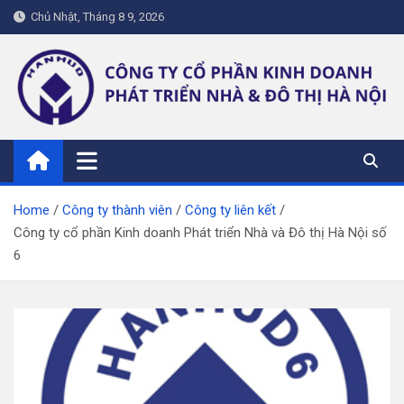
Skip
Chủ Nhật, Tháng 8 9, 2026
to
content
hanhud.vn
Home
Công ty thành viên
Công ty liên kết
Công ty cổ phần Kinh doanh Phát triển Nhà và Đô thị Hà Nội số
6