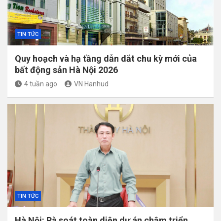
TIN TỨC
Quy hoạch và hạ tầng dẫn dắt chu kỳ mới của
bất động sản Hà Nội 2026
4 tuần ago
VN Hanhud
TIN TỨC
Hà Nội: Rà soát toàn diện dự án chậm triển