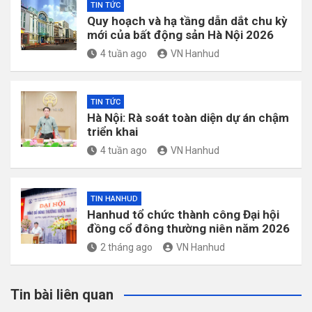
TIN TỨC
Quy hoạch và hạ tầng dẫn dắt chu kỳ
mới của bất động sản Hà Nội 2026
4 tuần ago
VN Hanhud
TIN TỨC
Hà Nội: Rà soát toàn diện dự án chậm
triển khai
4 tuần ago
VN Hanhud
TIN HANHUD
Hanhud tổ chức thành công Đại hội
đồng cổ đông thường niên năm 2026
2 tháng ago
VN Hanhud
Tin bài liên quan