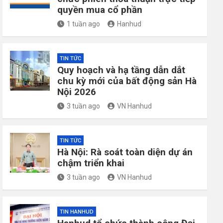
quyền mua cổ phần
1 tuần ago
Hanhud
TIN TỨC
Quy hoạch và hạ tầng dẫn dắt
chu kỳ mới của bất động sản Hà
Nội 2026
3 tuần ago
VN Hanhud
TIN TỨC
Hà Nội: Rà soát toàn diện dự án
chậm triển khai
3 tuần ago
VN Hanhud
TIN HANHUD