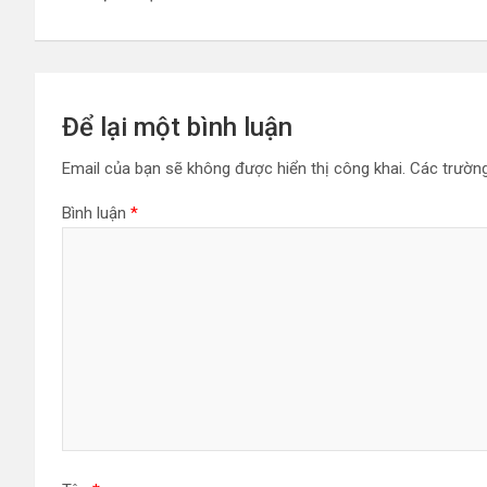
bài
viết
Để lại một bình luận
Email của bạn sẽ không được hiển thị công khai.
Các trườn
Bình luận
*