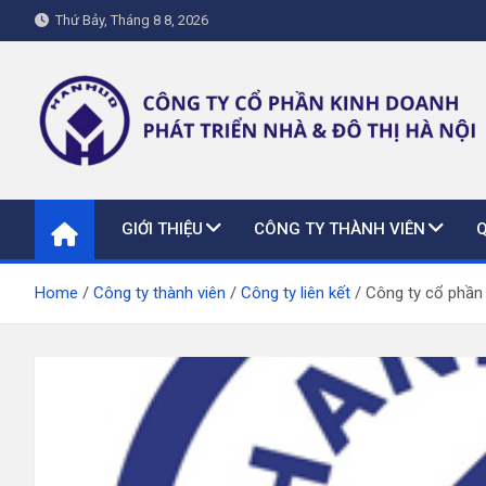
Skip
Thứ Bảy, Tháng 8 8, 2026
to
content
hanhud.vn
GIỚI THIỆU
CÔNG TY THÀNH VIÊN
Home
Công ty thành viên
Công ty liên kết
Công ty cổ phần 