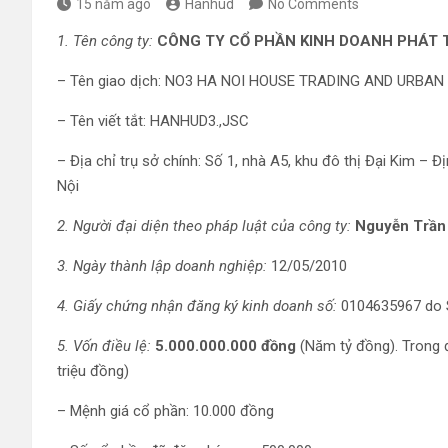
15 năm ago
Hanhud
No Comments
1. Tên công ty:
CÔNG TY CỔ PHẦN KINH DOANH PHÁT TR
– Tên giao dịch: NO3 HA NOI HOUSE TRADING AND URB
– Tên viết tắt: HANHUD3.,JSC
– Địa chỉ trụ sở chính: Số 1, nhà A5, khu đô thị Đại Kim –
Nội
2. Người đại diện theo pháp luật của công ty:
Nguyễn Trần
3. Ngày thành lập doanh nghiệp:
12/05/2010
4. Giấy chứng nhận đăng ký kinh doanh số:
0104635967 do S
5. Vốn điều lệ:
5.000.000.000 đồng
(Năm tỷ đồng). Trong 
triệu đồng)
– Mệnh giá cổ phần: 10.000 đồng