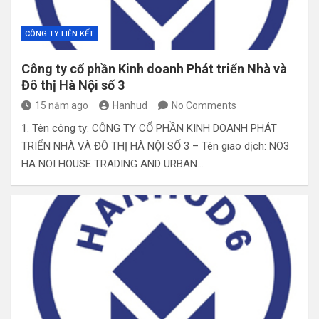
CÔNG TY LIÊN KẾT
Công ty cổ phần Kinh doanh Phát triển Nhà và
Đô thị Hà Nội số 3
15 năm ago
Hanhud
No Comments
1. Tên công ty: CÔNG TY CỔ PHẦN KINH DOANH PHÁT
TRIỂN NHÀ VÀ ĐÔ THỊ HÀ NỘI SỐ 3 – Tên giao dịch: NO3
HA NOI HOUSE TRADING AND URBAN…