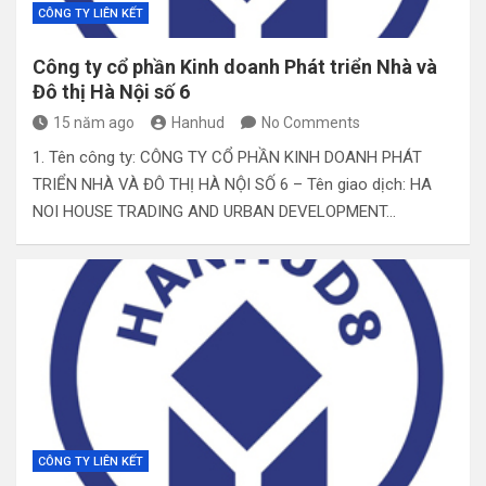
CÔNG TY LIÊN KẾT
Công ty cổ phần Kinh doanh Phát triển Nhà và
Đô thị Hà Nội số 6
15 năm ago
Hanhud
No Comments
1. Tên công ty: CÔNG TY CỔ PHẦN KINH DOANH PHÁT
TRIỂN NHÀ VÀ ĐÔ THỊ HÀ NỘI SỐ 6 – Tên giao dịch: HA
NOI HOUSE TRADING AND URBAN DEVELOPMENT…
CÔNG TY LIÊN KẾT