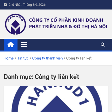
Skip
Chủ Nhật, Tháng 8 9, 2026
to
content
hanhud.vn
Home
Tin tức
Công ty thành viên
Công ty liên kết
Danh mục:
Công ty liên kết