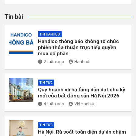
Tin bài
TIN HANHUD
Handico thông báo không tổ chức
phiên thỏa thuận trực tiếp quyền
mua cổ phần
2 tuần ago
Hanhud
TIN TỨC
Quy hoạch và hạ tầng dẫn dắt chu kỳ
mới của bất động sản Hà Nội 2026
4 tuần ago
VN Hanhud
TIN TỨC
Hà Nội: Rà soát toàn diện dự án chậm