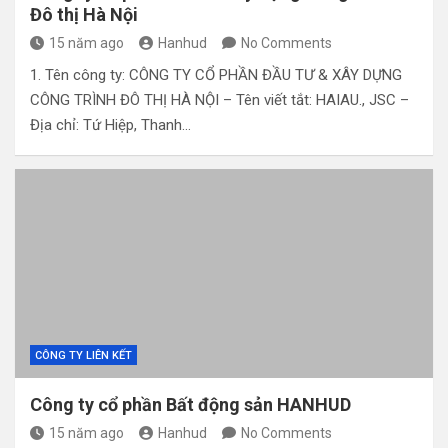
Đô thị Hà Nội
15 năm ago
Hanhud
No Comments
1. Tên công ty: CÔNG TY CỔ PHẦN ĐẦU TƯ & XÂY DỰNG
CÔNG TRÌNH ĐÔ THỊ HÀ NỘI – Tên viết tắt: HAIAU., JSC –
Địa chỉ: Tứ Hiệp, Thanh…
CÔNG TY LIÊN KẾT
Công ty cổ phần Bất động sản HANHUD
15 năm ago
Hanhud
No Comments