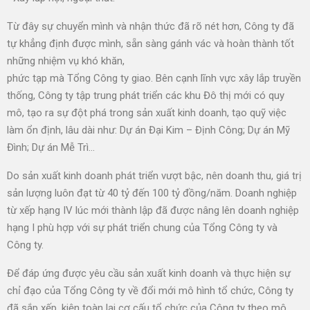
Từ đây sự chuyển mình và nhận thức đã rõ nét hơn, Công ty đã
tự khẳng định được mình, sẵn sàng gánh vác và hoàn thành tốt
những nhiệm vụ khó khăn,
phức tạp mà Tổng Công ty giao. Bên cạnh lĩnh vực xây lắp truyền
thống, Công ty tập trung phát triển các khu Đô thị mới có quy
mô, tạo ra sự đột phá trong sản xuất kinh doanh, tạo quỹ việc
làm ổn định, lâu dài như: Dự án Đại Kim – Định Công; Dự án Mỹ
Đình; Dự án Mễ Trì…
Do sản xuất kinh doanh phát triển vượt bậc, nên doanh thu, giá trị
sản lượng luôn đạt từ 40 tỷ đến 100 tỷ đồng/năm. Doanh nghiệp
từ xếp hạng IV lúc mới thành lập đã được nâng lên doanh nghiệp
hạng I phù hợp với sự phát triển chung của Tổng Công ty và
Công ty.
Để đáp ứng được yêu cầu sản xuất kinh doanh và thực hiện sự
chỉ đạo của Tổng Công ty về đổi mới mô hình tổ chức, Công ty
đã sắp xếp, kiện toàn lại cơ cấu tổ chức của Công ty theo mô