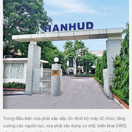
Trong điều kiện vừa phải sắp xếp, ổn định bộ máy tổ chức, tăng
cường các nguồn lực, vừa phải xây dựng cơ chế, triển khai SXKD,