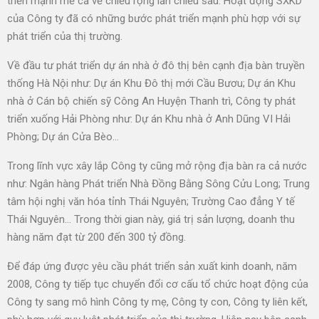
triển mạnh mẽ cả về chiều rộng lẫn chiều sâu. Hoạt động SXKD
của Công ty đã có những bước phát triển mạnh phù hợp với sự
phát triển của thị trường.
Về đầu tư phát triển dự án nhà ở đô thị bên cạnh địa bàn truyền
thống Hà Nội như: Dự án Khu Đô thị mới Cầu Bươu; Dự án Khu
nhà ở Cán bộ chiến sỹ Công An Huyện Thanh trì, Công ty phát
triển xuống Hải Phòng như: Dự án Khu nhà ở Anh Dũng VI Hải
Phòng; Dự án Cửa Bèo…
Trong lĩnh vực xây lắp Công ty cũng mở rộng địa bàn ra cả nước
như: Ngân hàng Phát triển Nhà Đồng Bằng Sông Cửu Long; Trung
tâm hội nghị văn hóa tỉnh Thái Nguyên; Trường Cao đẳng Y tế
Thái Nguyên… Trong thời gian này, giá trị sản lượng, doanh thu
hàng năm đạt từ 200 đến 300 tỷ đồng.
Để đáp ứng được yêu cầu phát triển sản xuất kinh doanh, năm
2008, Công ty tiếp tục chuyển đổi cơ cấu tổ chức hoạt động của
Công ty sang mô hình Công ty mẹ, Công ty con, Công ty liên kết,