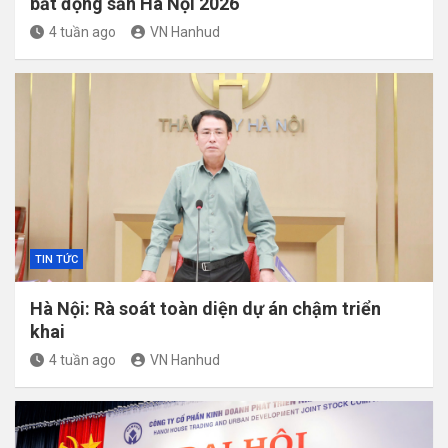
bất động sản Hà Nội 2026
4 tuần ago
VN Hanhud
TIN TỨC
Hà Nội: Rà soát toàn diện dự án chậm triển
khai
4 tuần ago
VN Hanhud