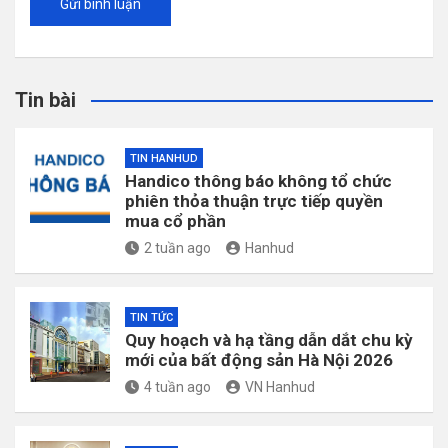
Tin bài
TIN HANHUD
Handico thông báo không tổ chức
phiên thỏa thuận trực tiếp quyền
mua cổ phần
2 tuần ago
Hanhud
TIN TỨC
Quy hoạch và hạ tầng dẫn dắt chu kỳ
mới của bất động sản Hà Nội 2026
4 tuần ago
VN Hanhud