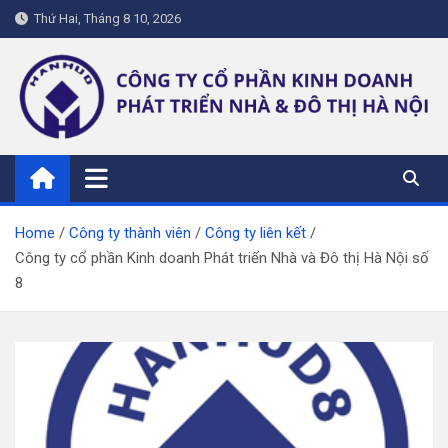
Skip
Thứ Hai, Tháng 8 10, 2026
to
content
hanhud.vn
Home
Công ty thành viên
Công ty liên kết
Công ty cổ phần Kinh doanh Phát triển Nhà và Đô thị Hà Nội số
8