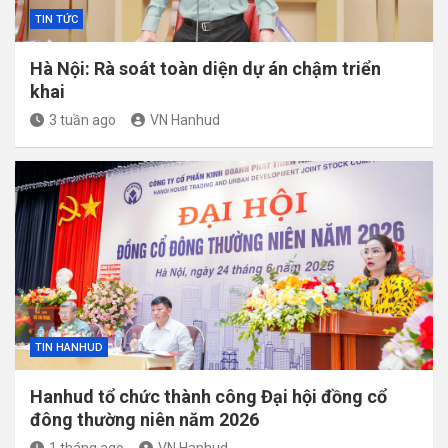
TIN TỨC
Hà Nội: Rà soát toàn diện dự án chậm triển
khai
3 tuần ago
VN Hanhud
TIN HANHUD
Hanhud tổ chức thành công Đại hội đồng cổ
đông thường niên năm 2026
1 tháng ago
VN Hanhud