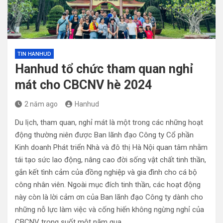
TIN HANHUD
Hanhud tổ chức tham quan nghỉ
mát cho CBCNV hè 2024
2 năm ago
Hanhud
Du lịch, tham quan, nghỉ mát là một trong các những hoạt
động thường niên được Ban lãnh đạo Công ty Cổ phần
Kinh doanh Phát triển Nhà và đô thị Hà Nội quan tâm nhằm
tái tạo sức lao động, nâng cao đời sống vật chất tinh thần,
gắn kết tình cảm của đồng nghiệp và gia đình cho cá bộ
công nhân viên. Ngoài mục đích tinh thần, các hoạt động
này còn là lời cảm ơn của Ban lãnh đạo Công ty dành cho
những nỗ lực làm việc và cống hiến không ngừng nghỉ của
CBCNV trong suốt một năm qua.