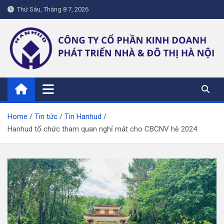
Skip
Thứ Sáu, Tháng 8 7, 2026
to
content
hanhud.vn
Home
Tin tức
Tin Hanhud
Hanhud tổ chức tham quan nghỉ mát cho CBCNV hè 2024