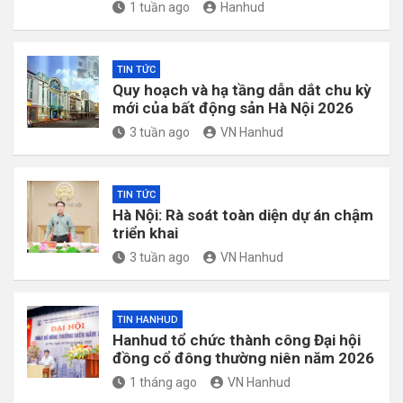
1 tuần ago
Hanhud
TIN TỨC
Quy hoạch và hạ tầng dẫn dắt chu kỳ
mới của bất động sản Hà Nội 2026
3 tuần ago
VN Hanhud
TIN TỨC
Hà Nội: Rà soát toàn diện dự án chậm
triển khai
3 tuần ago
VN Hanhud
TIN HANHUD
Hanhud tổ chức thành công Đại hội
đồng cổ đông thường niên năm 2026
1 tháng ago
VN Hanhud