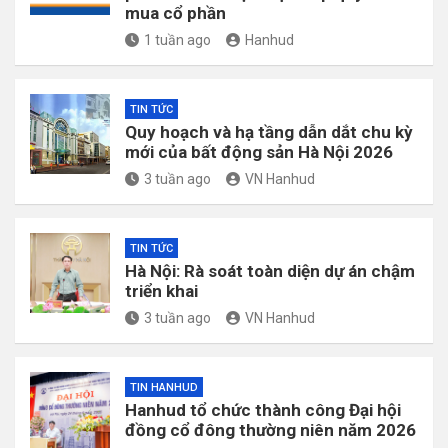
mua cổ phần
1 tuần ago
Hanhud
TIN TỨC
Quy hoạch và hạ tầng dẫn dắt chu kỳ
mới của bất động sản Hà Nội 2026
3 tuần ago
VN Hanhud
TIN TỨC
Hà Nội: Rà soát toàn diện dự án chậm
triển khai
3 tuần ago
VN Hanhud
TIN HANHUD
Hanhud tổ chức thành công Đại hội
đồng cổ đông thường niên năm 2026