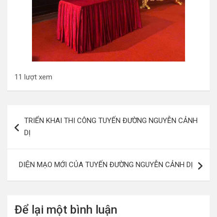
11 lượt xem
Điều
TRIỂN KHAI THI CÔNG TUYẾN ĐƯỜNG NGUYỄN CẢNH
hướng
DỊ
bài
viết
DIỆN MẠO MỚI CỦA TUYẾN ĐƯỜNG NGUYỄN CẢNH DỊ
Để lại một bình luận