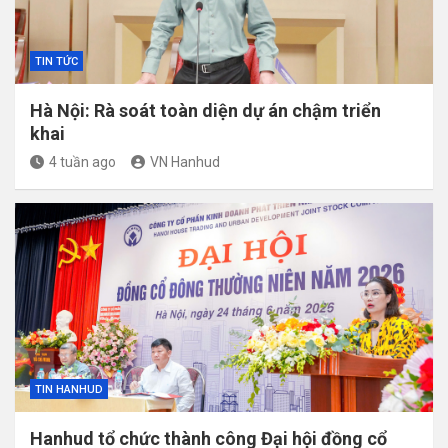
TIN TỨC
Hà Nội: Rà soát toàn diện dự án chậm triển
khai
4 tuần ago
VN Hanhud
TIN HANHUD
Hanhud tổ chức thành công Đại hội đồng cổ