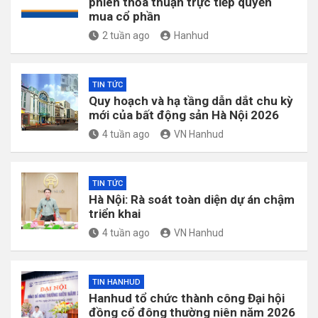
phiên thỏa thuận trực tiếp quyền
mua cổ phần
2 tuần ago
Hanhud
TIN TỨC
Quy hoạch và hạ tầng dẫn dắt chu kỳ
mới của bất động sản Hà Nội 2026
4 tuần ago
VN Hanhud
TIN TỨC
Hà Nội: Rà soát toàn diện dự án chậm
triển khai
4 tuần ago
VN Hanhud
TIN HANHUD
Hanhud tổ chức thành công Đại hội
đồng cổ đông thường niên năm 2026