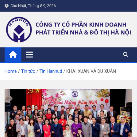
Skip
Chủ Nhật, Tháng 8 9, 2026
to
content
hanhud.vn
Home
Tin tức
Tin Hanhud
KHAI XUÂN VÀ DU XUÂN