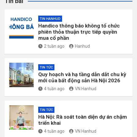
Tin bài
TIN HANHUD
Handico thông báo không tổ chức
phiên thỏa thuận trực tiếp quyền
mua cổ phần
2 tuần ago
Hanhud
TIN TỨC
Quy hoạch và hạ tầng dẫn dắt chu kỳ
mới của bất động sản Hà Nội 2026
4 tuần ago
VN Hanhud
TIN TỨC
Hà Nội: Rà soát toàn diện dự án chậm
triển khai
4 tuần ago
VN Hanhud