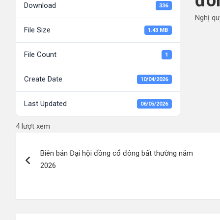
đô
Download
336
Nghị qu
File Size
1.43 MB
File Count
1
Create Date
10/04/2026
Last Updated
06/05/2026
4 lượt xem
Điều
Biên bản Đại hội đồng cổ đông bất thường năm
hướng
2026
bài
viết