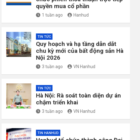
quyền mua cổ phần
1 tuần ago
Hanhud
TIN TỨC
Quy hoạch và hạ tầng dẫn dắt
chu kỳ mới của bất động sản Hà
Nội 2026
3 tuần ago
VN Hanhud
TIN TỨC
Hà Nội: Rà soát toàn diện dự án
chậm triển khai
3 tuần ago
VN Hanhud
TIN HANHUD