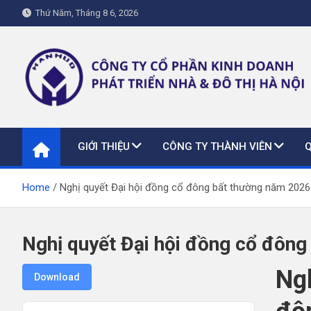
Skip
Thứ Năm, Tháng 8 6, 2026
to
content
hanhud.vn
GIỚI THIỆU
CÔNG TY THÀNH VIÊN
Home
Nghị quyết Đại hội đồng cổ đông bất thường năm 2026
Nghị quyết Đại hội đồng cổ đôn
Ngh
Download