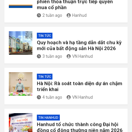
phiên thỏa thuận trực tiếp quyền
mua cổ phần
2 tuần ago
Hanhud
TIN TỨC
Quy hoạch và hạ tầng dẫn dắt chu kỳ
mới của bất động sản Hà Nội 2026
3 tuần ago
VN Hanhud
TIN TỨC
Hà Nội: Rà soát toàn diện dự án chậm
triển khai
4 tuần ago
VN Hanhud
TIN HANHUD
Hanhud tổ chức thành công Đại hội
đồng cổ đông thường niên năm 2026