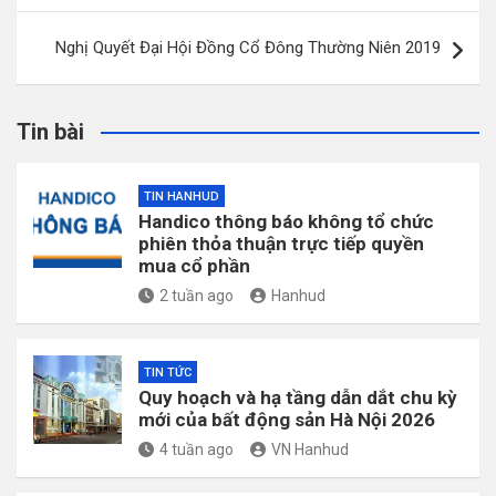
bài
Nghị Quyết Đại Hội Đồng Cổ Đông Thường Niên 2019
viết
Tin bài
TIN HANHUD
Handico thông báo không tổ chức
phiên thỏa thuận trực tiếp quyền
mua cổ phần
2 tuần ago
Hanhud
TIN TỨC
Quy hoạch và hạ tầng dẫn dắt chu kỳ
mới của bất động sản Hà Nội 2026
4 tuần ago
VN Hanhud