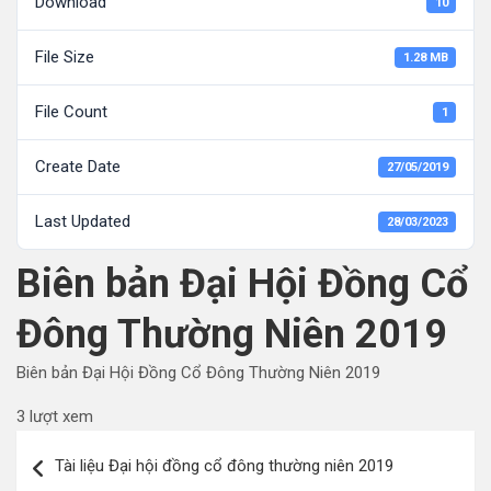
Download
10
File Size
1.28 MB
File Count
1
Create Date
27/05/2019
Last Updated
28/03/2023
Biên bản Đại Hội Đồng Cổ
Đông Thường Niên 2019
Biên bản Đại Hội Đồng Cổ Đông Thường Niên 2019
3 lượt xem
Điều
Tài liệu Đại hội đồng cổ đông thường niên 2019
hướng