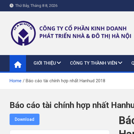
Skip
Thứ Bảy, Tháng 8 8, 2026
to
content
hanhud.vn
GIỚI THIỆU
CÔNG TY THÀNH VIÊN
Home
Báo cáo tài chính hợp nhất Hanhud 2018
Báo cáo tài chính hợp nhất Hanh
Báo
Download