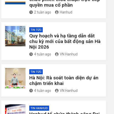
quyền mua cổ phần
2 tuần ago
Hanhud
TIN TỨC
Quy hoạch và hạ tầng dẫn dắt
chu kỳ mới của bất động sản Hà
Nội 2026
4 tuần ago
VN Hanhud
TIN TỨC
Hà Nội: Rà soát toàn diện dự án
chậm triển khai
4 tuần ago
VN Hanhud
TIN HANHUD