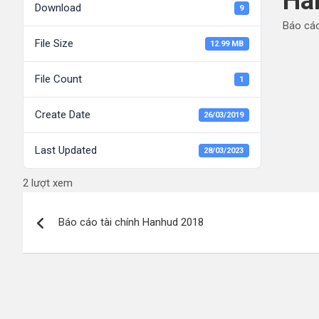
Ha
Download
9
Báo cáo
File Size
12.99 MB
File Count
1
Create Date
26/03/2019
Last Updated
28/03/2023
2 lượt xem
Điều
Báo cáo tài chính Hanhud 2018
hướng
bài
viết