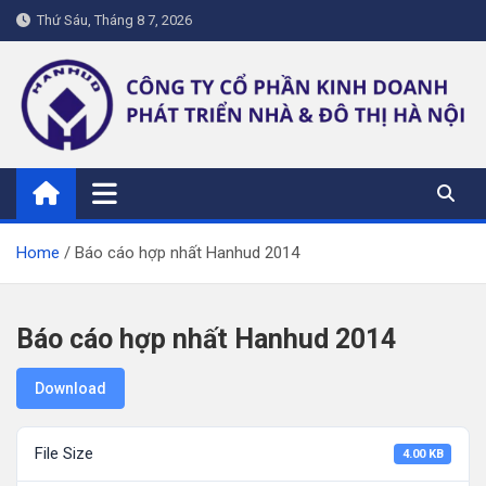
Skip
Thứ Sáu, Tháng 8 7, 2026
to
content
hanhud.vn
Home
Báo cáo hợp nhất Hanhud 2014
Báo cáo hợp nhất Hanhud 2014
Download
File Size
4.00 KB