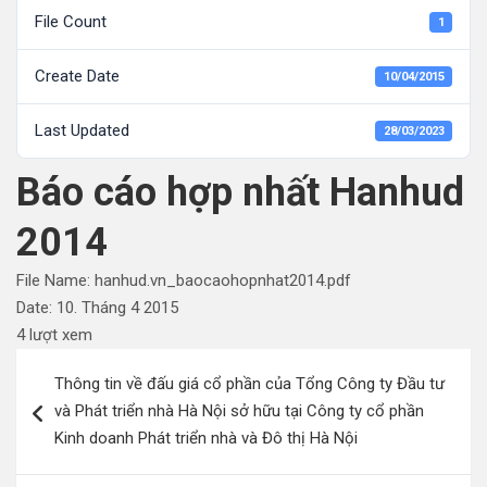
File Count
1
Create Date
10/04/2015
Last Updated
28/03/2023
Báo cáo hợp nhất Hanhud
2014
File Name: hanhud.vn_baocaohopnhat2014.pdf
Date: 10. Tháng 4 2015
4 lượt xem
Điều
Thông tin về đấu giá cổ phần của Tổng Công ty Đầu tư
hướng
và Phát triển nhà Hà Nội sở hữu tại Công ty cổ phần
bài
Kinh doanh Phát triển nhà và Đô thị Hà Nội
viết