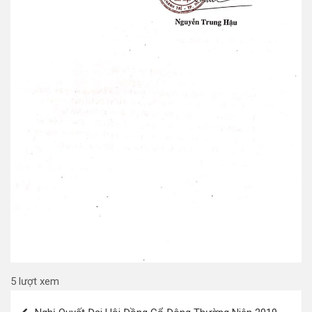
5 lượt xem
Điều