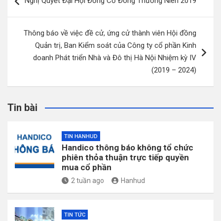
Nghị Quyết Đại Hội Đồng Cổ Đông Thường Niên 2019
hướng
bài
Thông báo về việc đề cử, ứng cử thành viên Hội đồng
viết
Quản trị, Ban Kiểm soát của Công ty cổ phần Kinh
doanh Phát triển Nhà và Đô thị Hà Nội Nhiệm kỳ IV
(2019 – 2024)
Tin bài
TIN HANHUD
Handico thông báo không tổ chức
phiên thỏa thuận trực tiếp quyền
mua cổ phần
2 tuần ago
Hanhud
TIN TỨC