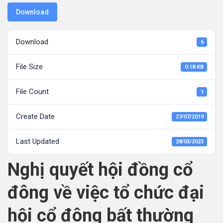
Download
Download
6
File Size
0.18 KB
File Count
1
Create Date
27/07/2019
Last Updated
28/03/2023
Nghị quyết hội đồng cổ
đông về việc tổ chức đại
hội cổ đông bất thường