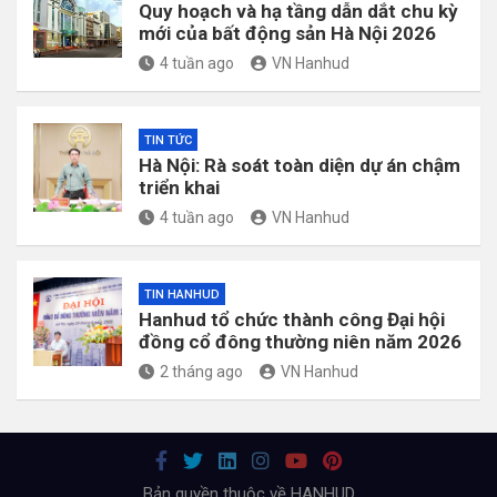
Quy hoạch và hạ tầng dẫn dắt chu kỳ
mới của bất động sản Hà Nội 2026
4 tuần ago
VN Hanhud
TIN TỨC
Hà Nội: Rà soát toàn diện dự án chậm
triển khai
4 tuần ago
VN Hanhud
TIN HANHUD
Hanhud tổ chức thành công Đại hội
đồng cổ đông thường niên năm 2026
2 tháng ago
VN Hanhud
Bản quyền thuộc về HANHUD